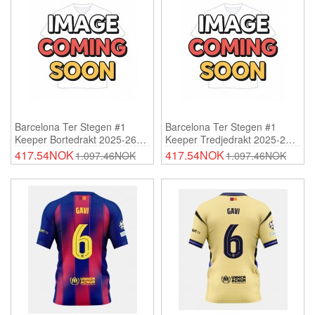
Barcelona Ter Stegen #1
Barcelona Ter Stegen #1
Keeper Bortedrakt 2025-26
Keeper Tredjedrakt 2025-26
Lange Ermer
Lange Ermer
417.54NOK
417.54NOK
1.097.46NOK
1.097.46NOK