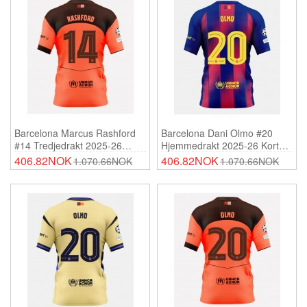
Barcelona Marcus Rashford
Barcelona Dani Olmo #20
#14 Tredjedrakt 2025-26
Hjemmedrakt 2025-26 Korte
Korte Ermer
Ermer
406.82NOK
406.82NOK
1.070.66NOK
1.070.66NOK