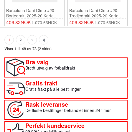
Barcelona Dani Olmo #20
Barcelona Dani Olmo #20
Bortedrakt 2025-26 Korte
Tredjedrakt 2025-26 Korte
Ermer
Ermer
406.82NOK
406.82NOK
1.070.66NOK
1.070.66NOK
1
2
>
>|
Viser 1 til 48 av 78 (2 sider)
Bra valg
Bredt utvalg av fotballdrakt
Gratis frakt
Gratis frakt på alle bestillinger
Rask leveranse
De fleste bestillinger behandlet innen 24 timer
Perfekt kundeservice
99.99% kundetilfredshet