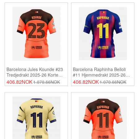
Barcelona Jules Kounde #23
Barcelona Raphinha Belloli
Tredjedrakt 2025-26 Korte
#11 Hjemmedrakt 2025-26
Ermer
Korte Ermer
406.82NOK
406.82NOK
1.070.66NOK
1.070.66NOK