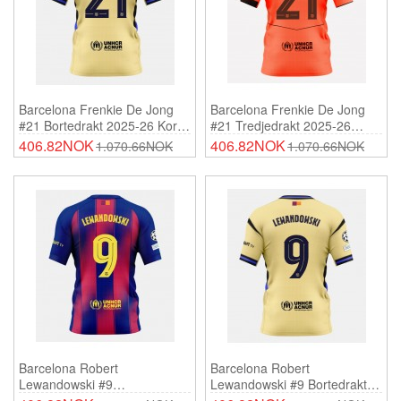
Barcelona Frenkie De Jong
Barcelona Frenkie De Jong
#21 Bortedrakt 2025-26 Korte
#21 Tredjedrakt 2025-26
Ermer
Korte Ermer
406.82NOK
406.82NOK
1.070.66NOK
1.070.66NOK
Barcelona Robert
Barcelona Robert
Lewandowski #9
Lewandowski #9 Bortedrakt
Hjemmedrakt 2025-26 Korte
2025-26 Korte Ermer