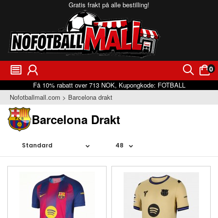
Gratis frakt på alle bestilling!
0
󰂩
󰃳
󰂨
󰃠
Få
10%
rabatt over
713
NOK, Kupongkode:
FOTBALL
Nofotballmall.com
Barcelona drakt
Barcelona Drakt