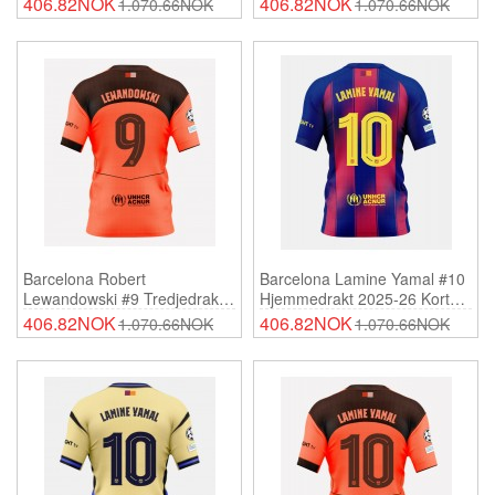
406.82NOK
406.82NOK
1.070.66NOK
1.070.66NOK
Ermer
Barcelona Robert
Barcelona Lamine Yamal #10
Lewandowski #9 Tredjedrakt
Hjemmedrakt 2025-26 Korte
2025-26 Korte Ermer
Ermer
406.82NOK
406.82NOK
1.070.66NOK
1.070.66NOK