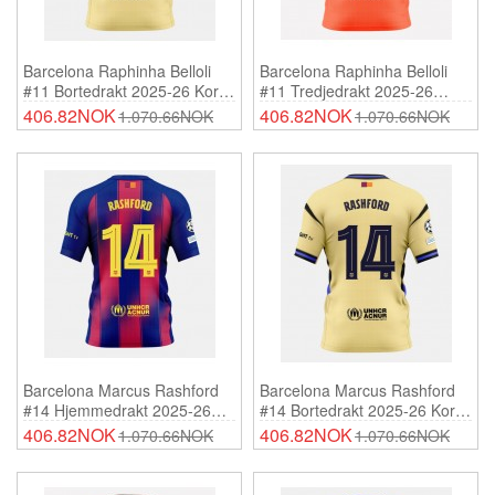
Barcelona Raphinha Belloli
Barcelona Raphinha Belloli
#11 Bortedrakt 2025-26 Korte
#11 Tredjedrakt 2025-26
Ermer
Korte Ermer
406.82NOK
406.82NOK
1.070.66NOK
1.070.66NOK
Barcelona Marcus Rashford
Barcelona Marcus Rashford
#14 Hjemmedrakt 2025-26
#14 Bortedrakt 2025-26 Korte
Korte Ermer
Ermer
406.82NOK
406.82NOK
1.070.66NOK
1.070.66NOK