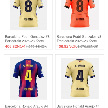
Barcelona Pedri Gonzalez #8
Barcelona Pedri Gonzalez #8
Bortedrakt 2025-26 Korte
Tredjedrakt 2025-26 Korte
Ermer
Ermer
406.82NOK
406.82NOK
1.070.66NOK
1.070.66NOK
Barcelona Ronald Araujo #4
Barcelona Ronald Araujo #4